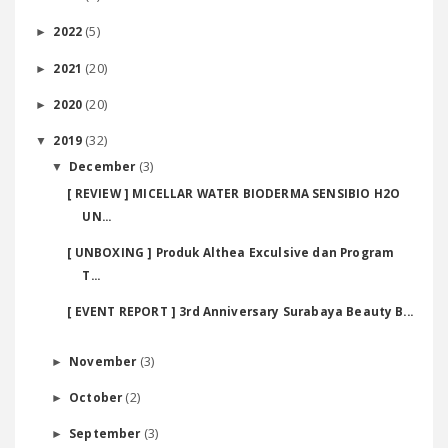
(5)
2022
►
(20)
2021
►
(20)
2020
►
(32)
2019
▼
(3)
December
▼
[ REVIEW ] MICELLAR WATER BIODERMA SENSIBIO H2O
UN...
[ UNBOXING ] Produk Althea Exculsive dan Program
T...
[ EVENT REPORT ] 3rd Anniversary Surabaya Beauty B...
(3)
November
►
(2)
October
►
(3)
September
►