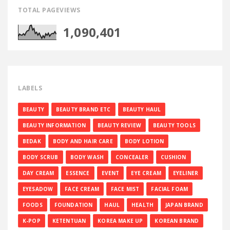
TOTAL PAGEVIEWS
1,090,401
LABELS
BEAUTY
BEAUTY BRAND ETC
BEAUTY HAUL
BEAUTY INFORMATION
BEAUTY REVIEW
BEAUTY TOOLS
BEDAK
BODY AND HAIR CARE
BODY LOTION
BODY SCRUB
BODY WASH
CONCEALER
CUSHION
DAY CREAM
ESSENCE
EVENT
EYE CREAM
EYELINER
EYESADOW
FACE CREAM
FACE MIST
FACIAL FOAM
FOODS
FOUNDATION
HAUL
HEALTH
JAPAN BRAND
K-POP
KETENTUAN
KOREA MAKE UP
KOREAN BRAND