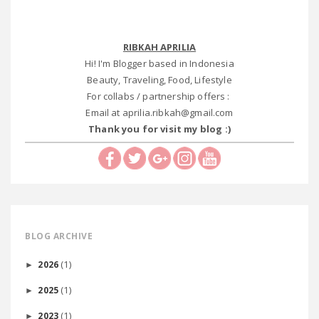
RIBKAH APRILIA
Hi! I'm Blogger based in Indonesia
Beauty, Traveling, Food, Lifestyle
For collabs / partnership offers :
Email at aprilia.ribkah@gmail.com
Thank you for visit my blog :)
BLOG ARCHIVE
(1)
2026
►
(1)
2025
►
(1)
2023
►