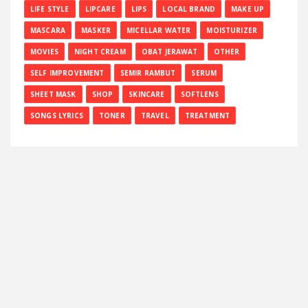
LIFE STYLE
LIPCARE
LIPS
LOCAL BRAND
MAKE UP
MASCARA
MASKER
MICELLAR WATER
MOISTURIZER
MOVIES
NIGHT CREAM
OBAT JERAWAT
OTHER
SELF IMPROVEMENT
SEMIR RAMBUT
SERUM
SHEET MASK
SHOP
SKINCARE
SOFTLENS
SONGS LYRICS
TONER
TRAVEL
TREATMENT