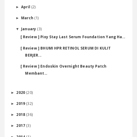
(2)
April
►
(1)
March
►
(3)
January
▼
[ Review ] Pixy Stay Last Serum Foundation Yang Ha...
[ Review ] BHUMI HPR RETINOL SERUM DI KULIT
BERJER...
[ Review ] Endoskin Overnight Beauty Patch
Membant...
(20)
2020
►
(32)
2019
►
(36)
2018
►
(3)
2017
►
(1)
2014
►