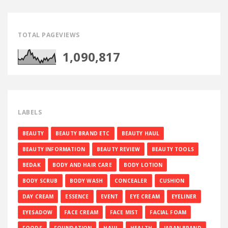
TOTAL PAGEVIEWS
1,090,817
LABELS
BEAUTY
BEAUTY BRAND ETC
BEAUTY HAUL
BEAUTY INFORMATION
BEAUTY REVIEW
BEAUTY TOOLS
BEDAK
BODY AND HAIR CARE
BODY LOTION
BODY SCRUB
BODY WASH
CONCEALER
CUSHION
DAY CREAM
ESSENCE
EVENT
EYE CREAM
EYELINER
EYESADOW
FACE CREAM
FACE MIST
FACIAL FOAM