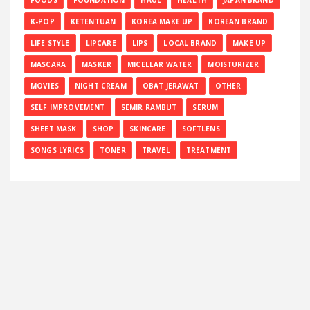
FOODS
FOUNDATION
HAUL
HEALTH
JAPAN BRAND
K-POP
KETENTUAN
KOREA MAKE UP
KOREAN BRAND
LIFE STYLE
LIPCARE
LIPS
LOCAL BRAND
MAKE UP
MASCARA
MASKER
MICELLAR WATER
MOISTURIZER
MOVIES
NIGHT CREAM
OBAT JERAWAT
OTHER
SELF IMPROVEMENT
SEMIR RAMBUT
SERUM
SHEET MASK
SHOP
SKINCARE
SOFTLENS
SONGS LYRICS
TONER
TRAVEL
TREATMENT