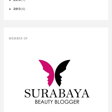
(6)
2013
►
MEMBER OF