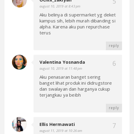
august 10, 2019 at 8:43 pm
Aku belinya di supermarket yg deket
kampus sih, lebih murah dibanding si
alpha. Karena aku pun repurchase
terus
reply
Valentina Yosnanda
august 10, 2019 at 11:48 pm
Aku penasaran banget sering
banget lihat produk ini didrugstore
dan swalayan dan harganya cukup
terjangkau ya beibh
reply
Ellis Hermawati
august 11, 2019 at 10:26 am