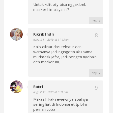
Untuk kulit oily bisa nggak beb
masker himalaya ini?
reply
Rikrik Indri
august 11, 2019 at 11:13 am
Kalo dilihat dari tekstur dan
warnanya jadi ngingetin aku sama
mudmask jafra, jadi pengen nyobain
deh maaker ini,
reply
Ratri
august 11, 2019 at 5:31 pm
Makasih kak reviewnya soalnya
sering liat di Indomaret tp blm
pernah coba