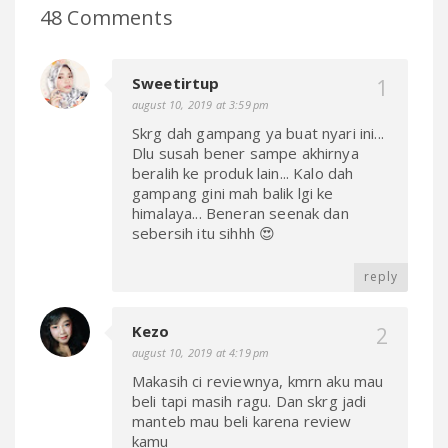
48 Comments
Sweetirtup
august 10, 2019 at 3:59 pm
Skrg dah gampang ya buat nyari ini...
Dlu susah bener sampe akhirnya
beralih ke produk lain... Kalo dah
gampang gini mah balik lgi ke
himalaya... Beneran seenak dan
sebersih itu sihhh 😍
reply
Kezo
august 10, 2019 at 4:19 pm
Makasih ci reviewnya, kmrn aku mau
beli tapi masih ragu. Dan skrg jadi
manteb mau beli karena review
kamu