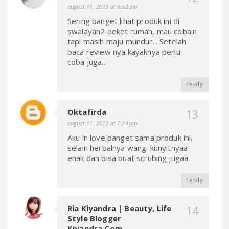
august 11, 2019 at 6:52 pm
Sering banget lihat produk ini di
swalayan2 deket rumah, mau cobain
tapi masih maju mundur... Setelah
baca review nya kayaknya perlu
coba juga...
reply
Oktafirda
august 11, 2019 at 7:24 pm
Aku in love banget sama produk ini.
selain herbalnya wangi kunyitnyaa
enak dan bisa buat scrubing jugaa
reply
Ria Kiyandra | Beauty, Life
Style Blogger
Kiyandra.com