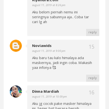
august 11, 2019 at 8:26 pm
Aku belom pernah nemu ini
seringnya sabunnya aja.. Coba tar
cari lg ah
reply
Noviawids
august 11, 2019 at 9:00 pm
Aku baru tau kalo himalaya ada
maskernya, jadi ingin coba. Makasih
yaa infonya 🥰
reply
Dinna Mardiah
august 11, 2019 at 10:09 pm
Aku jg cocok pake masker himalaya
ini. Seger bgt berasa bersih