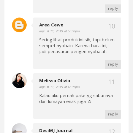
reply
Area Cewe
august 11, 2019 at 5:34 pm
Sering lihat produk ini sih, tapi belum
sempet nyobain. Karena baca ini,
jadi penasaran pengen nyoba ah.
reply
Melissa Olivia
august 11, 2019 at 6:38 pm
Kalau aku pernah pake yg sabunnya
dan lumayan enak juga ☺️
reply
DesiMJ Journal