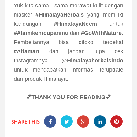
Yuk kita sama - sama merawat kulit dengan
masker
#HimalayaHerbals
yang memiliki
kandungan
#HimalayaNeem
untuk
#Alamikehidupanmu
dan
#GoWithNature
.
Pembeliannya bisa ditoko terdekat
#Alfamart
dan jangan lupa cek
Instagramnya
@Himalayaherbalsindo
untuk mendapatkan informasi terupdate
dari produk Himalaya.
💕THANK YOU FOR READING💕
SHARE THIS