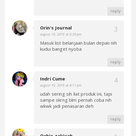
reply
Orin's Journal
august 10, 2019 at 6:30 pm
Masuk list belanjaan bulan depan nih
kudui banget nyoba
reply
Indri Cume
august 10, 2019 at 8:11 pm
udah sering sih liat produk ini, tapi
sampe skrng blm pernah coba nih
wkwk jadi penasaran deh
reply
Ochix_zakiyah