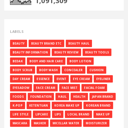
1,091,309
LABELS
BEAUTY
BEAUTY BRAND ETC
BEAUTY HAUL
BEAUTY INFORMATION
BEAUTY REVIEW
BEAUTY TOOLS
BEDAK
BODY AND HAIR CARE
BODY LOTION
BODY SCRUB
BODY WASH
CONCEALER
CUSHION
DAY CREAM
ESSENCE
EVENT
EYE CREAM
EYELINER
EYESADOW
FACE CREAM
FACE MIST
FACIAL FOAM
FOODS
FOUNDATION
HAUL
HEALTH
JAPAN BRAND
K-POP
KETENTUAN
KOREA MAKE UP
KOREAN BRAND
LIFE STYLE
LIPCARE
LIPS
LOCAL BRAND
MAKE UP
MASCARA
MASKER
MICELLAR WATER
MOISTURIZER