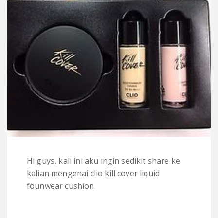
Hi guys, kali ini aku ingin sedikit share ke
kalian mengenai clio kill cover liquid
founwear cushion.