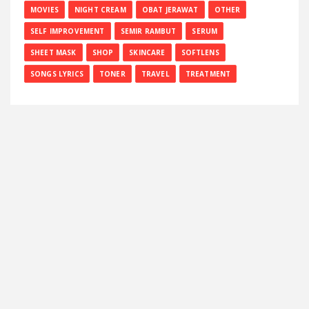
MOVIES
NIGHT CREAM
OBAT JERAWAT
OTHER
SELF IMPROVEMENT
SEMIR RAMBUT
SERUM
SHEET MASK
SHOP
SKINCARE
SOFTLENS
SONGS LYRICS
TONER
TRAVEL
TREATMENT