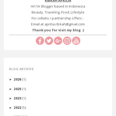
RIBKAH APRILIA
Hi! I'm Blogger based in Indonesia
Beauty, Traveling, Food, Lifestyle
For collabs / partnership offers :
Email at aprilia.ribkah@gmail.com
Thank you for visit my blog :)
BLOG ARCHIVE
(1)
2026
►
(1)
2025
►
(1)
2023
►
(5)
2022
►