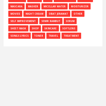
MASCARA
MASKER
MICELLAR WATER
MOISTURIZER
MOVIES
NIGHT CREAM
OBAT JERAWAT
OTHER
SELF IMPROVEMENT
SEMIR RAMBUT
SERUM
SHEET MASK
SHOP
SKINCARE
SOFTLENS
SONGS LYRICS
TONER
TRAVEL
TREATMENT