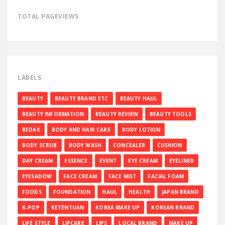
TOTAL PAGEVIEWS
LABELS
BEAUTY
BEAUTY BRAND ETC
BEAUTY HAUL
BEAUTY INFORMATION
BEAUTY REVIEW
BEAUTY TOOLS
BEDAK
BODY AND HAIR CARE
BODY LOTION
BODY SCRUB
BODY WASH
CONCEALER
CUSHION
DAY CREAM
ESSENCE
EVENT
EYE CREAM
EYELINER
EYESADOW
FACE CREAM
FACE MIST
FACIAL FOAM
FOODS
FOUNDATION
HAUL
HEALTH
JAPAN BRAND
K-POP
KETENTUAN
KOREA MAKE UP
KOREAN BRAND
LIFE STYLE
LIPCARE
LIPS
LOCAL BRAND
MAKE UP