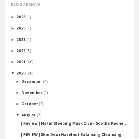
BLOG ARCHIVE
(1)
2026
►
(1)
2025
►
(1)
2023
►
(5)
2022
►
(20)
2021
►
(20)
2020
▼
(1)
December
►
(1)
November
►
(3)
October
►
(2)
August
▼
[ Review ] Natur Sleeping Mask Cica - Soothe Redne...
[ REVIEW ] Skin Dewi Hazelnut Balancing Cleansing ...