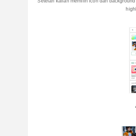
Setelah kalian memilih icon dan background
high