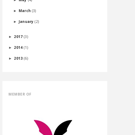
(3)
March
►
(2)
January
►
(3)
2017
►
(1)
2014
►
(6)
2013
►
MEMBER OF