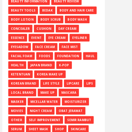
BEAUTY INFORMATION
BEAUTY REVIEW
BEAUTY TOOLS
BEDAK
BODY AND HAIR CARE
BODY LOTION
BODY SCRUB
BODY WASH
CONCEALER
CUSHION
DAY CREAM
ESSENCE
EVENT
EYE CREAM
EYELINER
EYESADOW
FACE CREAM
FACE MIST
FACIAL FOAM
FOODS
FOUNDATION
HAUL
HEALTH
JAPAN BRAND
K-POP
KETENTUAN
KOREA MAKE UP
KOREAN BRAND
LIFE STYLE
LIPCARE
LIPS
LOCAL BRAND
MAKE UP
MASCARA
MASKER
MICELLAR WATER
MOISTURIZER
MOVIES
NIGHT CREAM
OBAT JERAWAT
OTHER
SELF IMPROVEMENT
SEMIR RAMBUT
SERUM
SHEET MASK
SHOP
SKINCARE