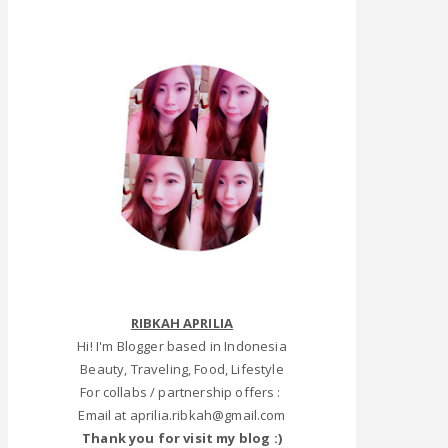
RIBKAH APRILIA
Hi! I'm Blogger based in Indonesia
Beauty, Traveling, Food, Lifestyle
For collabs / partnership offers :
Email at aprilia.ribkah@gmail.com
Thank you for visit my blog :)