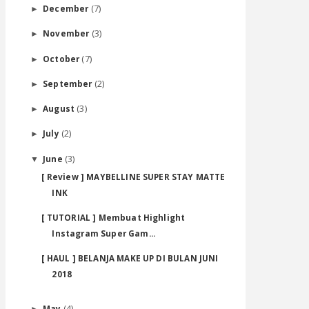
(7)
December
►
(3)
November
►
(7)
October
►
(2)
September
►
(3)
August
►
(2)
July
►
(3)
June
▼
[ Review ] MAYBELLINE SUPER STAY MATTE
INK
[ TUTORIAL ] Membuat Highlight
Instagram Super Gam...
[ HAUL ] BELANJA MAKE UP DI BULAN JUNI
2018
(4)
May
►