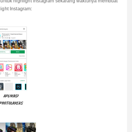
 untuk highlight instagram sekarang waktunya membuat
light Instagram: