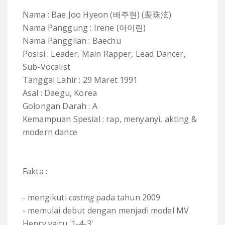
Nama : Bae Joo Hyeon (배주현) (裴珠泫)
Nama Panggung : Irene (아이린)
Nama Panggilan : Baechu
Posisi : Leader, Main Rapper, Lead Dancer,
Sub-Vocalist
Tanggal Lahir : 29 Maret 1991
Asal : Daegu, Korea
Golongan Darah : A
Kemampuan Spesial : rap, menyanyi, akting &
modern dance
Fakta :
- mengikuti
casting
pada tahun 2009
- memulai debut dengan menjadi model MV
Henry yaitu '1-4-3'