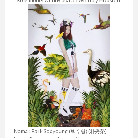
- Role model Wendy adalah Whitney Houston
Nama : Park Sooyoung (박수영) (朴秀榮)