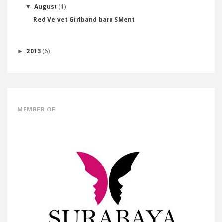
(1)
August
▼
Red Velvet Girlband baru SMent
(6)
2013
►
MEMBER OF