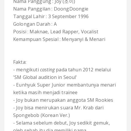
Nama Panggung : Joy (조이)
Nama Panggilan : DoongDoongie
Tanggal Lahir : 3 September 1996
Golongan Darah : A
Posisi : Maknae, Lead Rapper, Vocalist
Kemampuan Spesial : Menyanyi & Menari
Fakta:
- mengikuti
casting
pada tahun 2012 melalui
'SM Global audition in Seoul'
- Eunhyuk Super Junior membantunya menari
ketika masih menjadi trainee
- Joy bukan merupakan anggota SM Rookies
- Joy bisa menirukan suara Mr. Krab dari
Spongebob (Korean Ver.)
- Selama sebelum debut, Joy sedikit gemuk,
oleh sebab itu dia memiliki nama