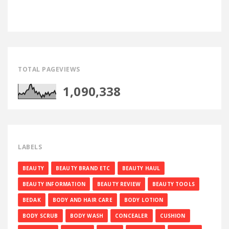
TOTAL PAGEVIEWS
1,090,338
LABELS
BEAUTY
BEAUTY BRAND ETC
BEAUTY HAUL
BEAUTY INFORMATION
BEAUTY REVIEW
BEAUTY TOOLS
BEDAK
BODY AND HAIR CARE
BODY LOTION
BODY SCRUB
BODY WASH
CONCEALER
CUSHION