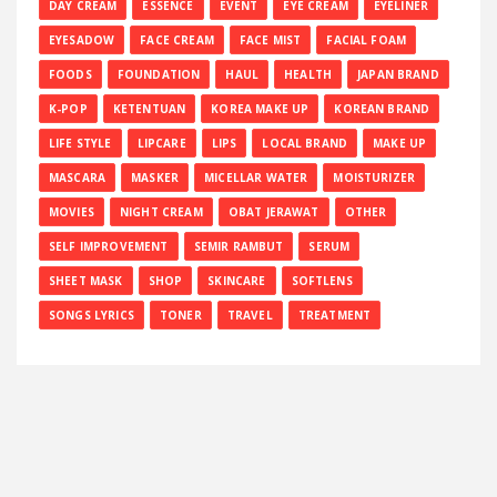
DAY CREAM
ESSENCE
EVENT
EYE CREAM
EYELINER
EYESADOW
FACE CREAM
FACE MIST
FACIAL FOAM
FOODS
FOUNDATION
HAUL
HEALTH
JAPAN BRAND
K-POP
KETENTUAN
KOREA MAKE UP
KOREAN BRAND
LIFE STYLE
LIPCARE
LIPS
LOCAL BRAND
MAKE UP
MASCARA
MASKER
MICELLAR WATER
MOISTURIZER
MOVIES
NIGHT CREAM
OBAT JERAWAT
OTHER
SELF IMPROVEMENT
SEMIR RAMBUT
SERUM
SHEET MASK
SHOP
SKINCARE
SOFTLENS
SONGS LYRICS
TONER
TRAVEL
TREATMENT