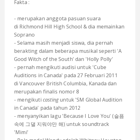
Fakta :
- merupakan anggota pasuan suara
di Richmond Hill High School & dia memainkan
Soprano
- Selama masih menjadi siswa, dia pernah
berakting dalam beberapa musikal seperti 'A
Good Witch of the South' dan 'Holly Polly'
- pernah mengikuti audisi untuk 'Cube
Auditions in Canada' pada 27 Februari 2011
di Vancouver British Columbia, Kanada dan
merupakan finalis nomor 8
- mengikuti
casting
untuk 'SM Global Audition
in Canada' pada tahun 2012
- menyanyikan lagu 'Because I Love You' (슬픔
속에 그댈 지워야만 해)
untuk soundtrack
'Mimi'