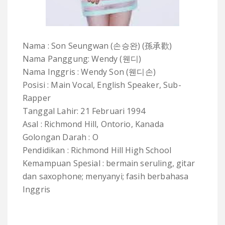
Nama : Son Seungwan (손승완) (孫承歡)
Nama Panggung: Wendy
(웬디)
Nama Inggris :
Wendy Son (웬디손)
Posisi : Main Vocal, English Speaker, Sub-
Rapper
Tanggal Lahir: 21 Februari 1994
Asal : Richmond Hill, Ontorio, Kanada
Golongan Darah : O
Pendidikan : Richmond Hill High School
Kemampuan Spesial : bermain seruling, gitar
dan saxophone; menyanyi; fasih berbahasa
Inggris